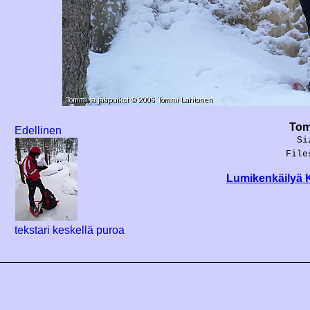
Tom
Edellinen
Si
File
Lumikenkäilyä 
tekstari keskellä puroa