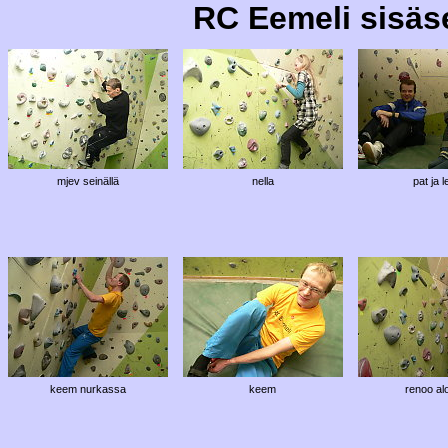
RC Eemeli sisäse
mjev seinällä
nella
pat ja 
keem nurkassa
keem
renoo alo