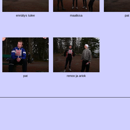
ennätys tulee
maalissa
pat
pat
renoo ja ariok