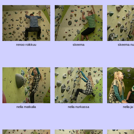
renoo roikkuu
skeema
skeema nu
nella matkalla
nella nurkassa
nella ja 