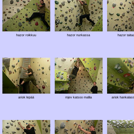
hazor roikkuu
hazor nurkassa
hazor taita
ariok lepää
mjev katsoo mallia
ariok hankalas