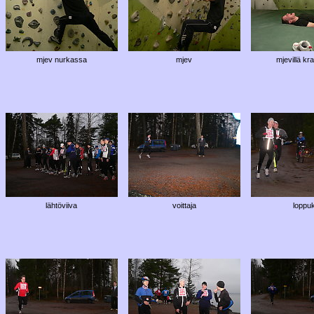
mjev nurkassa
mjev
mjevillä k
lähtöviiva
voittaja
loppuk