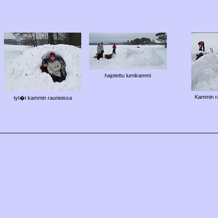
hajotettu lumikammi
Kammin r
tyt�t kammin raunioissa