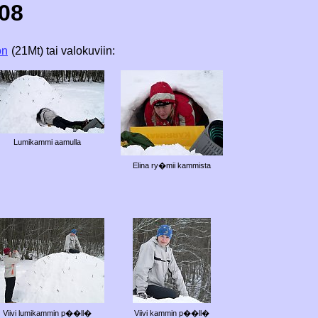
008
on
(21Mt) tai valokuviin:
Lumikammi aamulla
Elina ry�mii kammista
Viivi lumikammin p��ll�
Viivi kammin p��ll�