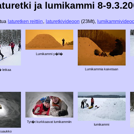
turetki ja lumikammi 8-9.3.2
stua
laturetken reittiin
,
laturetkivideoon
(23Mt),
lumikammivideo
Lumikammi y�ll�
Lumikammia kaivetaan
� letkaa
Tyt�t kurkkaavat lumikammiin
lumikammi
kuaukko