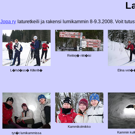
La
Jopa ry
laturetkeili ja rakensi lumikammin 8-9.3.2008. Voit tutu
Reittej� riitt�isi
L�hd�ss� Killerilt�
Elina vet�
Kammikolmikko
Kammin kul
tyt�t lumikammissa