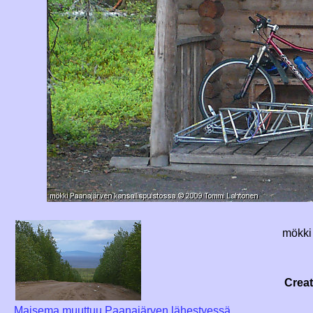
mökki
Crea
Maisema muuttuu Paanajärven lähestyessä