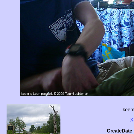
keem 
X
CreateDate