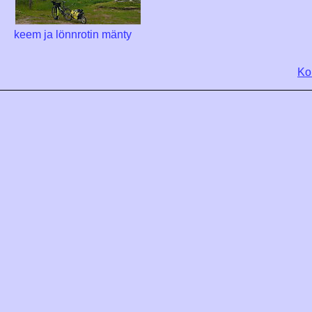
keem ja lönnrotin mänty
Ko