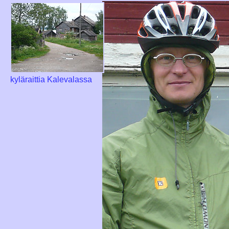
kyläraittia Kalevalassa