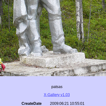
patsas
X-Gallery v1.03
CreateDate
2009:06:21 10:55:01