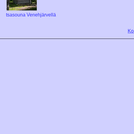
tsasouna Venehjärvellä
Ko