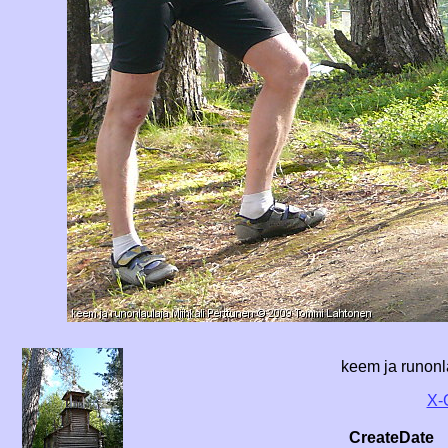
keem ja runonl
X-
CreateDate