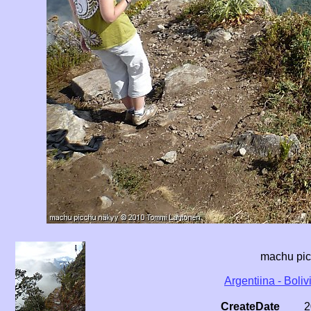
machu pi
Argentiina - Boliv
CreateDate
2