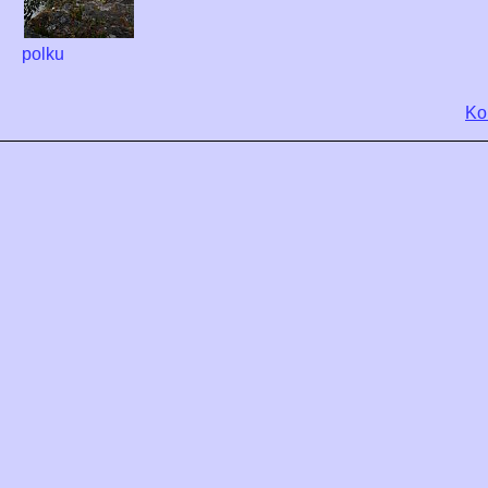
polku
Ko