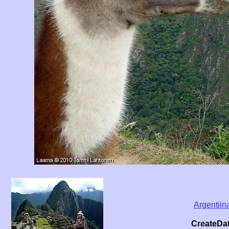
Argentiina
CreateDa