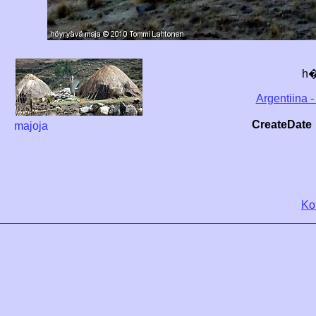
h�
Argentiina -
CreateDate
majoja
Ko