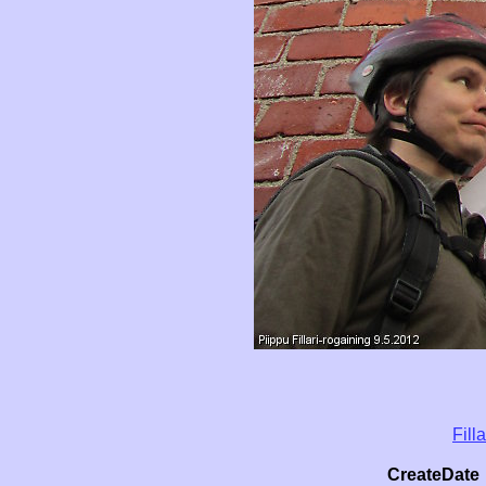
Fill
CreateDate