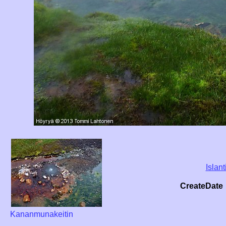
Islant
CreateDate
Kananmunakeitin