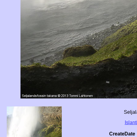
Selja
Islant
CreateDate