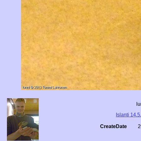
lu
Islanti 14.5
CreateDate
2