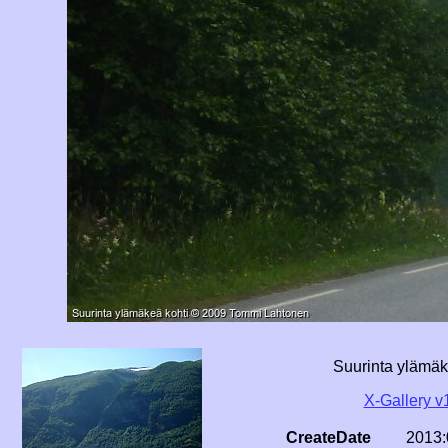
Suurinta ylämäk
X-Gallery v
CreateDate
2013: