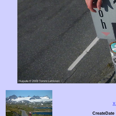
X
CreateDate