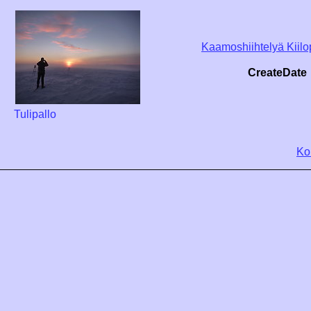
Kaamoshiihtelyä Kiil
CreateDate
Tulipallo
Ko