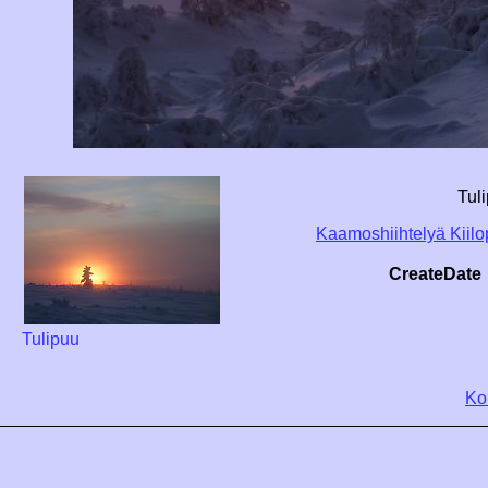
Tuli
Kaamoshiihtelyä Kiil
CreateDate
Tulipuu
Ko