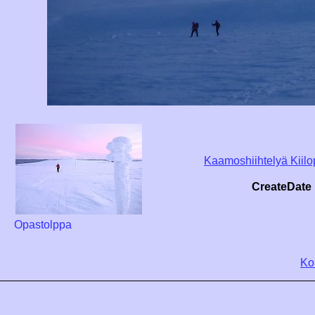
Kaamoshiihtelyä Kiil
CreateDate
Opastolppa
Ko