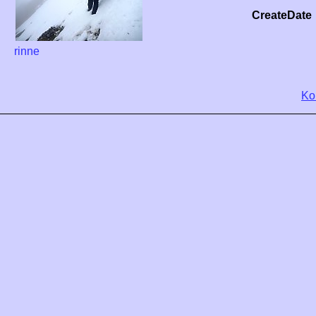
CreateDate
rinne
Ko