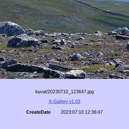
kuvat/20230710_123647.jpg
X-Gallery v1.03
CreateDate
2023:07:10 12:36:47