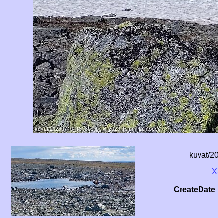
kuvat/2
X
CreateDate