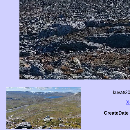
kuvat/2
X
CreateDate