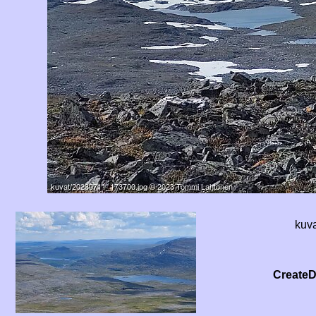
kuv
CreateD