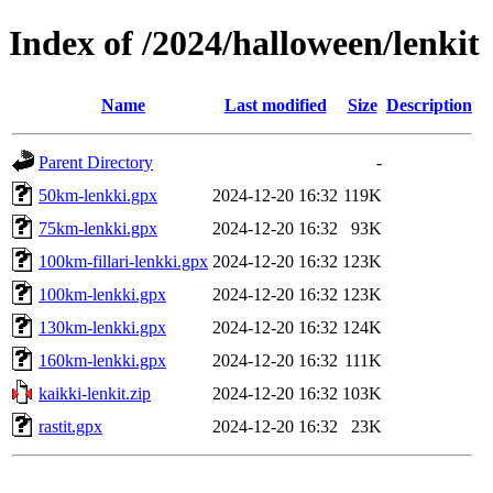
Index of /2024/halloween/lenkit
Name
Last modified
Size
Description
Parent Directory
-
50km-lenkki.gpx
2024-12-20 16:32
119K
75km-lenkki.gpx
2024-12-20 16:32
93K
100km-fillari-lenkki.gpx
2024-12-20 16:32
123K
100km-lenkki.gpx
2024-12-20 16:32
123K
130km-lenkki.gpx
2024-12-20 16:32
124K
160km-lenkki.gpx
2024-12-20 16:32
111K
kaikki-lenkit.zip
2024-12-20 16:32
103K
rastit.gpx
2024-12-20 16:32
23K