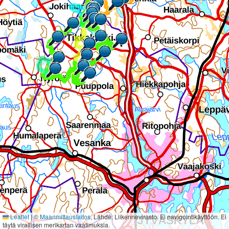
Leaflet
|
©
Maanmittauslaitos
, Lähde: Liikennevirasto. Ei navigointikäyttöön. Ei
täytä virallisen merikartan vaatimuksia.