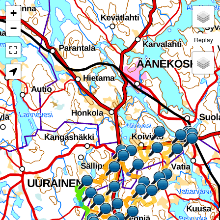
+
−
Replay