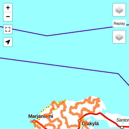
+
−
Replay