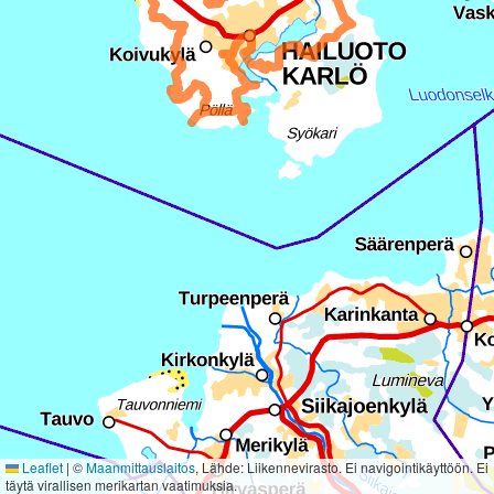
Leaflet
|
©
Maanmittauslaitos
, Lähde: Liikennevirasto. Ei navigointikäyttöön. Ei
täytä virallisen merikartan vaatimuksia.