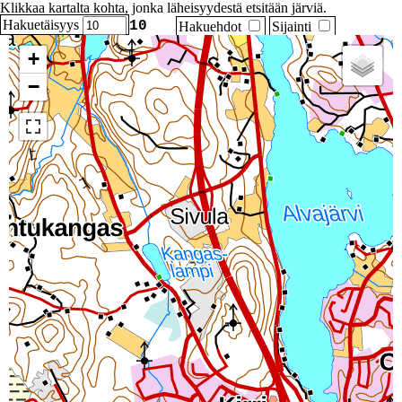
Klikkaa kartalta kohta, jonka läheisyydestä etsitään järviä.
Hakuetäisyys
10
Hakuehdot
Sijainti
+
−