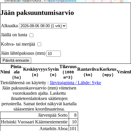
merikartan vaatimuksia., ©
Maanmittauslaitos
Jään paksuuntumisarvio
Alkuaika
Jäällä on lunta
Kohva- tai merijää
Jään lähtöpaksuus (mm)
Pinta-
Tilavuus
Keskisyvyys
Syvin
Rantaviiva
Korkeus
Nimi
ala
Vesien
(1000
(m)
(m)
(km)
(mpy)
(ha)
m^3)
Tietolähteenä on käytetty :
Järvirajapinta / Lähde: Syke
Jään paksuuskasvuarvio (mm) viimeisen
vuorokauden ajalta. Laskettu
ilmatieteenlaitoksen säätietojen
perusteella. Samat tiedot näkyvät kartalla
sääasemien koordinaateissa.
Järvenpää Sorto
8
Helsinki Vuosaari Käärmeniementie
10
Antarktis Aboa
101