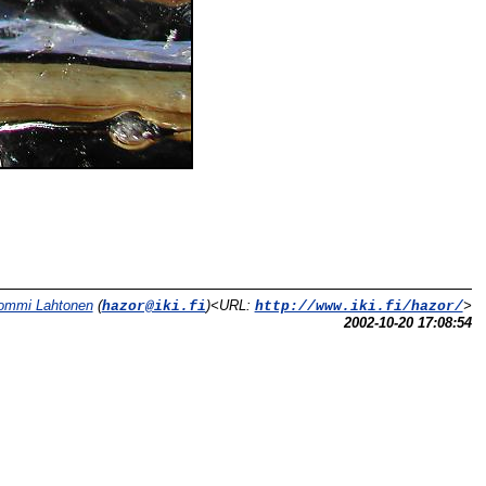
ommi Lahtonen
(
)<URL:
>
hazor@iki.fi
http://www.iki.fi/hazor/
2002-10-20 17:08:54