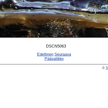
DSCN5063
Edellinen
Seuraava
Päävalikko
©
T