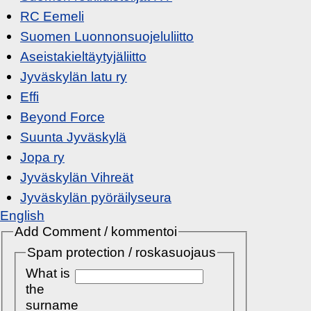
RC Eemeli
Suomen Luonnonsuojeluliitto
Aseistakieltäytyjäliitto
Jyväskylän latu ry
Effi
Beyond Force
Suunta Jyväskylä
Jopa ry
Jyväskylän Vihreät
Jyväskylän pyöräilyseura
English
Add Comment / kommentoi
Spam protection / roskasuojaus
What is
the
surname