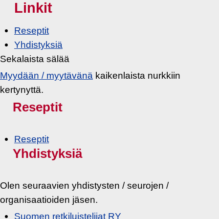
Linkit
Reseptit
Yhdistyksiä
Sekalaista sälää
Myydään / myytävänä
kaikenlaista nurkkiin
kertynyttä.
Reseptit
Reseptit
Yhdistyksiä
Olen seuraavien yhdistysten / seurojen /
organisaatioiden jäsen.
Suomen retkiluistelijat RY