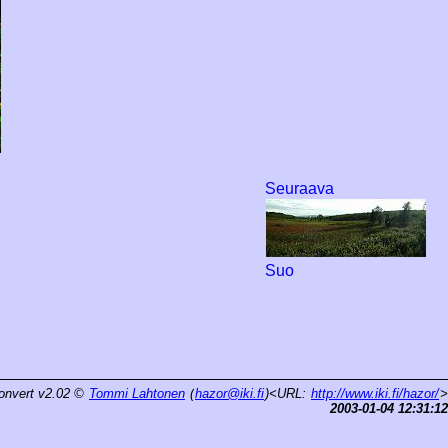
Seuraava
Suo
onvert v2.02
©
Tommi Lahtonen
(
hazor@iki.fi
)<URL:
http://www.iki.fi/hazor/
>
2003-01-04 12:31:12