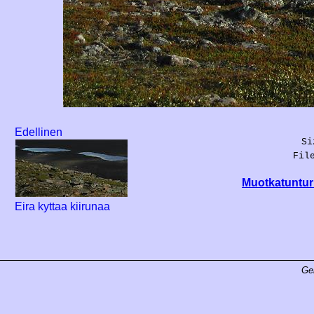
Edellinen
Si
Fil
Muotkatunturi
Eira kyttaa kiirunaa
Ge