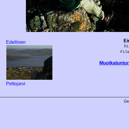
Ei
Edellinen
Si
Fil
Muotkatunturi
Peltojarvi
Ge