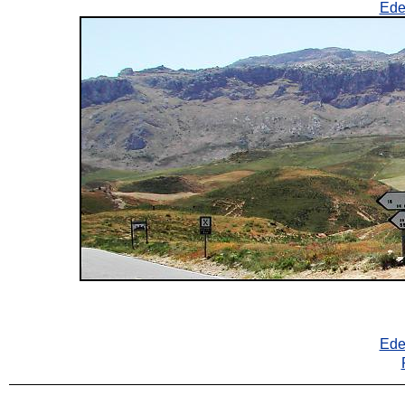
Ede
Ede