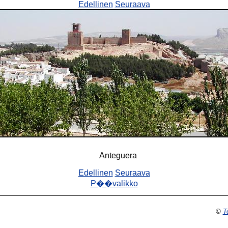
Edellinen
Seuraava
Anteguera
Edellinen
Seuraava
P��valikko
©
T