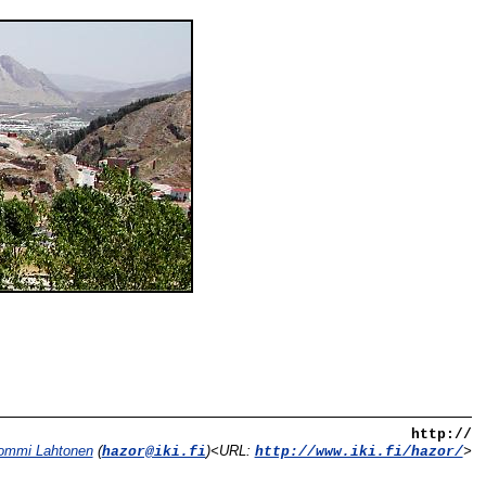
http://
ommi Lahtonen
(
)<URL:
>
hazor@iki.fi
http://www.iki.fi/hazor/