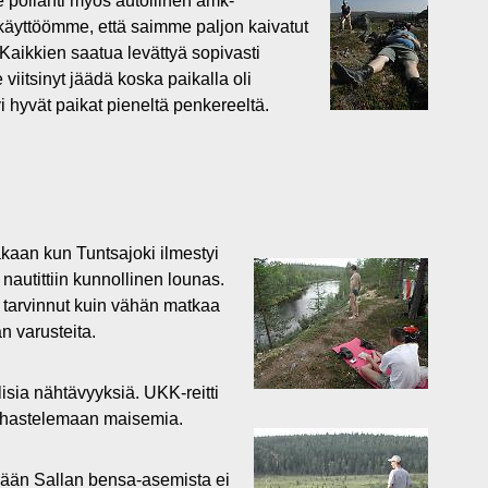
 pöllähti myös autollinen amk-
 käyttöömme, että saimme paljon kaivatut
Kaikkien saatua levättyä sopivasti
iitsinyt jäädä koska paikalla oli
 hyvät paikat pieneltä penkereeltä.
kaan kun Tuntsajoki ilmestyi
nautittiin kunnollinen lounas.
 tarvinnut kuin vähän matkaa
n varusteita.
sia nähtävyyksiä. UKK-reitti
le ihastelemaan maisemia.
kään Sallan bensa-asemista ei