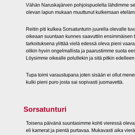
Vähän Naruskajärven pohjoispuolelta lähdimme seura
olevan lapun mukaan muuttunut kulkemaan etelämp
Reitin piti kulkea Sorsatunturin juurella olevalle t
oikeaan suuntaan kunnes saavuttiin ensimmäisen t
tarkoituksena ylittää vielä edessä oleva pieni vaara
olikin hyvin ongelmallista ja paarustimme suota e
Löysimme oikealle polullekin ja sitä pitkin edelleen 
Tupa toimi varaustupana joten sisään ei ollut menemi
kulki pieni puro josta sai sopivasti juomavettä.
Sorsatunturi
Toisena päivänä suuntasimme kohti vieressä olevaa 
eli kamerat ja pientä purtavaa. Mukavasti aika vier