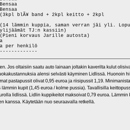
Bensaa

Bensaa

(3kpl blÃ¥ band + 2kpl keitto + 2kpl

(14 lämmin kuppia, saman verran jäi yli. Lopu
ylijäämät TJ:n kassiin)

(Pieni korvaus Jarille autosta)



a per henkilö

. Jos oltaisiin saatu auto lainaan joltakin kaverilta kulut olis
uokakustannuksia alensi selvästi käyminen Lidlissä. Huonoin hi
mat pastapussit olivat 0,95 euroa ja riisipussit 1,19. Minimanis
lämmin kupit (1,45 euroa / kolme pussia). Tavallisilla keittopuss
eurolla lidlissä. Lidlin kuppikeitot maksoivat 0,79 euroa. Lämmin 
den kanssa. Käytetään nuo seuraavalla retkellä.