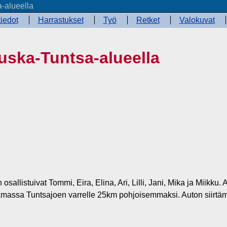
a-alueella
iedot
Harrastukset
Työ
Retket
Valokuvat
ruska-Tuntsa-alueella
allistuivat Tommi, Eira, Elina, Ari, Lilli, Jani, Mika ja Miikku
massa Tuntsajoen varrelle 25km pohjoisemmaksi. Auton siirtämine