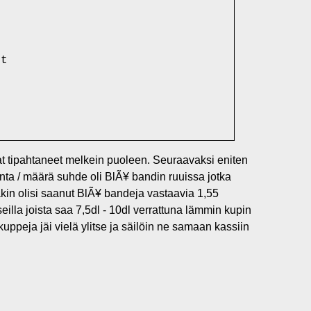
t

ivat tipahtaneet melkein puoleen. Seuraavaksi eniten
nta / määrä suhde oli BlÃ¥ bandin ruuissa jotka
takin olisi saanut BlÃ¥ bandeja vastaavia 1,55
eilla joista saa 7,5dl - 10dl verrattuna lämmin kupin
kuppeja jäi vielä ylitse ja säilöin ne samaan kassiin