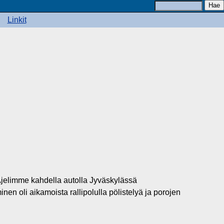
Linkit
. Ajelimme kahdella autolla Jyväskylässä
n oli aikamoista rallipolulla pölistelyä ja porojen