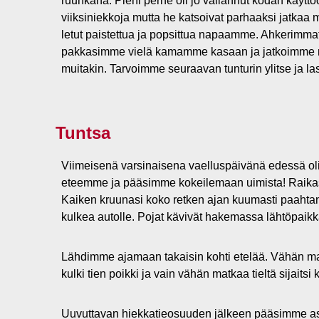
ruuhkana. Pieni perhe oli jo vallannut kodan käytt
viiksiniekkoja mutta he katsoivat parhaaksi jatkaa 
letut paistettua ja popsittua napaamme. Ahkerimmat
pakkasimme vielä kamamme kasaan ja jatkoimme matka
muitakin. Tarvoimme seuraavan tunturin ylitse ja la
Tuntsa
Viimeisenä varsinaisena vaelluspäivänä edessä oli
eteemme ja pääsimme kokeilemaan uimista! Raikas jok
Kaiken kruunasi koko retken ajan kuumasti paahtanu
kulkea autolle. Pojat kävivät hakemassa lähtöpaikk
Lähdimme ajamaan takaisin kohti etelää. Vähän mat
kulki tien poikki ja vain vähän matkaa tieltä sijait
Uuvuttavan hiekkatieosuuden jälkeen pääsimme asf