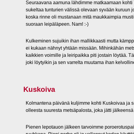
Seuraavana aamuna lähdimme matkaamaan kohti Ta
sukeltaa tunturien välissä olevaan syvään kuruun jo
koska rinne oli mustanaan mitä maukkaimpia mustik
suoraan leipäläpeen. Nam! :-)
Kulkeminen sujuikin ihan mallikkaasti mutta kämpp
ei kukaan nähnyt yhtään missään. Mihinkähän metsä
kaikkien voimille ja leiripaikka piti jostain löytä
joki löytyikin ja sen varrelta muutama ihan kelvolline
Kuskoiva
Kolmantena päivänä kuljimme kohti Kuskoivaa ja sen
olleesta suuresta metsäpalosta, joka jätti jälkeensä
Pienen lepotauon jälkeen tarvoimme poroerotuspaikal