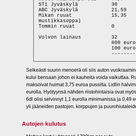
ST1 Jyväskylä           30      
ABC Jyväskylä           21,59   
Mikan ruuat             15,35   
mustikkasoppa)

Tommin ruuat            0       
                                
Volvon lainaus          32      
                        800 euroa
                        100 euro
Selkeästi suurin menoerä oli siis auton vuokraaminen
kului bensaan johon ei kauheita voida vaikuttaa. R
maksoivat huimat 3,75 euroa pussilta. Lidlin halvim
eurolla. Hyötyynsä nähden riistohintaisia ovat myös 
6dl olisi selvinnyt 1,1 eurolla minimanissa ja 0,49 
yli jääneiden pastojen, korppujen ja puurohiutalei
Autojen kulutus