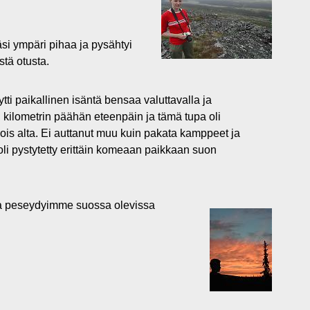
äsi ympäri pihaa ja pysähtyi
tä otusta.
ti paikallinen isäntä bensaa valuttavalla ja
n kilometrin päähän eteenpäin ja tämä tupa oli
ois alta. Ei auttanut muu kuin pakata kamppeet ja
oli pystytetty erittäin komeaan paikkaan suon
.
ja peseydyimme suossa olevissa