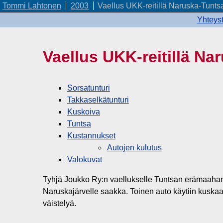
Tommi Lahtonen
2003
Vaellus UKK-reitillä Naruska-Tunts
Yhteyst
Vaellus UKK-reitillä Na
Sorsatunturi
Takkaselkätunturi
Kuskoiva
Tuntsa
Kustannukset
Autojen kulutus
Valokuvat
Tyhjä Joukko Ry:n vaellukselle Tuntsan erämaahan os
Naruskajärvelle saakka. Toinen auto käytiin kuskaa
väistelyä.