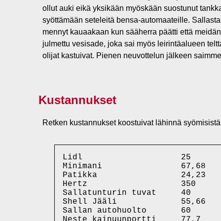
ollut auki eikä yksikään myöskään suostunut tank
syöttämään seteleitä bensa-automaateille. Sallasta
mennyt kauaakaan kun sääherra päätti että meidän
julmettu vesisade, joka sai myös leirintäalueen telt
olijat kastuivat. Pienen neuvottelun jälkeen sai
Kustannukset
Retken kustannukset koostuivat lähinnä syömisistä 
Lidl                    25      
Minimani                67,68   
Patikka                 24,23   
Hertz                   350     
Sallatunturin tuvat     40      
Shell Jääli             55,66   
Sallan autohuolto       60      
Neste kainuunportti     77,7    