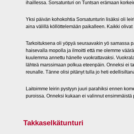
ihaillessa. Sorsatunturi on Tuntsan erämaan korkein t
Yksi päivän kohokohtia Sorsatunturin lisäksi oli lei
aina välillä köllöttelemään paikalleen. Kaikki oli
Tarkoituksena oli yöpyä seuraavakin yö samassa paik
haisevalla mopolla ja ilmoitti että me olemme väärä
kuulemma annettu hänelle vuokrattavaksi. Vuokralai
lähteä marssimaan polkua eteenpäin. Onneksi ei tar
reunalle. Tänne olisi pitänyt tulla jo heti edellisilt
Laitoimme leirin pystyyn juuri parahiksi ennen 
puroissa. Onneksi kukaan ei valinnut ensimmäistä pur
Takkaselkätunturi