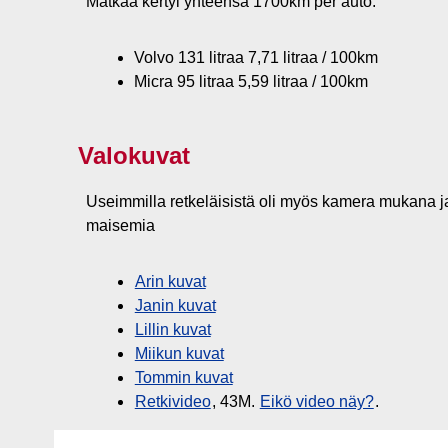
Matkaa kertyi yhteensä 1700km per auto.
Volvo 131 litraa 7,71 litraa / 100km
Micra 95 litraa 5,59 litraa / 100km
Valokuvat
Useimmilla retkeläisistä oli myös kamera mukana ja
maisemia
Arin kuvat
Janin kuvat
Lillin kuvat
Miikun kuvat
Tommin kuvat
Retkivideo
, 43M.
Eikö video näy?
.