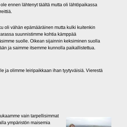
ole ennen lähtenyt täältä mutta oli lähtöpaikassa
ittiä.
olku oli vähän epämääräinen mutta kulki kuitenkin
n varassa suunnistimme kohtia kämppää
pääsimme suolle. Oikean sijainnin keksiminen suolla
än ja saimme itsemme kunnolla paikallistettua.
le ja olimme leiripaikkaan ihan tyytyväisiä. Vierestä
 mukaamme vain tarpellisimmat
malla ympäristön maisemia