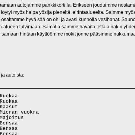
kaamaan autojamme pankkikortilla. Erikseen jouduimme nostama
 löytyi myös halpa yösija pieneltä leirintäalueelta. Saimme my
 osaltamme hyvä sää on ohi ja avasi kunnolla vesihanat. Sauno
ta-alueen tulvimaan. Samalla saimme havaita, että ainakin yhden 
mme samaan hintaan käyttöömme mökit jonne pääsimme nukkumaa
ja autoista:
Ruokaa

Ruokaa

Kaasut

Micran vuokra

Majoitus

Bensaa

Bensaa

Bensaa
