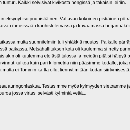
unturi. Kaikki selvisivät kivikosta hengissä ja takaisin leiriin.
riin eksynyt iso puupistiäinen. Valtavan kokoinen pistiäinen pörr
vat aivan ihmeissään kauhistelemassa ja kuvaamassa hurjannäköis
assa mutta suunnitelmiin tuli yhtäkkiä muutos. Paikalle pärräyt
ssä paikassa. Metsähallituksen kota oli kuulemma siirretty pari
siakin oli kuulemma etelästä tulossa ja meidän pitäisi häipyä p
vinnut kulkea kuin pari kilometria niin pääsimme kodalle, joka 
ana mutta ei Tommin kartta ollut tiennyt mitään kodan siirtymisestä
komeaa auringonlaskua. Testasimme myös kylmyyden sietoamme 
oa jossa virtasi selvästi kylmintä vettä...