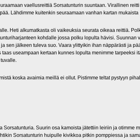
amaan vaellusreittiä Sorsatunturin suuntaan. Virallinen reitti 
ää. Lähdimme kuitenkin seuraamaan vanhan kartan mukaista re
uvalle. Heti alkumatkasta oli vaikeuksia seurata oikeaa reittiä. P
unturiharjanteen kohdalle jossa polku lopulta hävisi. Suunna
 ja sen jälkeen tuleva suo. Vaara ylittyikin ihan näppärästi ja 
es taas useampaan kertaan kunnes lopulta menimme tarpeeksi itä
tuvalle.
stä koska avaimia meillä ei ollut. Pistimme teltat pystyyn pihal
Sorsatunturia. Suurin osa kamoista jätettiin leiriin ja otimme
ähtikin Sorsatunturin huipulle kivikkoa pitkin pomppiessa ja sa