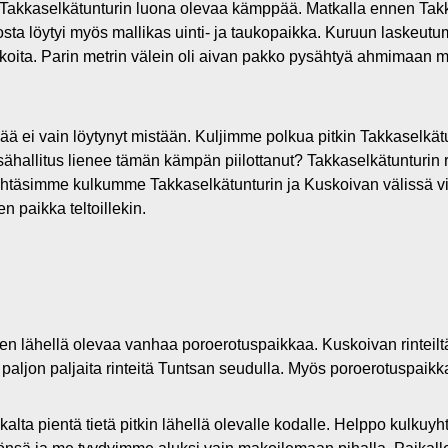
kkaselkätunturin luona olevaa kämppää. Matkalla ennen Tak
sta löytyi myös mallikas uinti- ja taukopaikka. Kuruun laskeutum
oita. Parin metrin välein oli aivan pakko pysähtyä ahmimaan 
ää ei vain löytynyt mistään. Kuljimme polkua pitkin Takkaselkä
hallitus lienee tämän kämpän piilottanut? Takkaselkätunturin 
ä. Tähtäsimme kulkumme Takkaselkätunturin ja Kuskoivan välissä v
n paikka teltoillekin.
 lähellä olevaa vanhaa poroerotuspaikkaa. Kuskoivan rinteiltä
 paljon paljaita rinteitä Tuntsan seudulla. Myös poroerotuspaikka
ta pientä tietä pitkin lähellä olevalle kodalle. Helppo kulkuyh