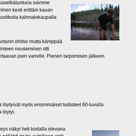
kaselkätunturia saimme
inen kesti erittäin kauan
mustikoita kahmalokaupalla
tunturin ohitse mutta kämppää
rinteen nouseminen otti
irtaavan joen varrelle. Pienen tarpomisen jälkeen
 löytyivät myös ensimmäiset todisteet 60-luvulla
 löytyi.
teys näkyi heti kodalla olevana