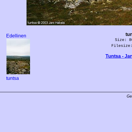
tu
Edellinen
Size: 8
Filesize
Tuntsa - Ja
tuntsa
Ge