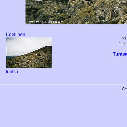
Edellinen
Si
Fil
Tuntsa
tuntsa
Ge