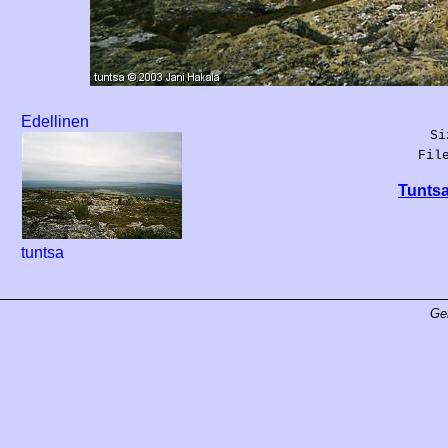
Edellinen
Si
Fil
Tuntsa
tuntsa
Ge