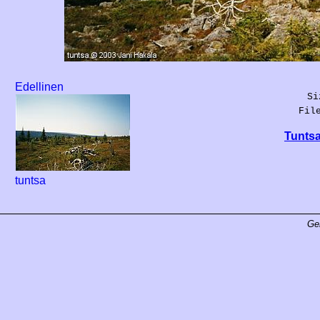
Edellinen
Si
Fil
Tuntsa
tuntsa
Ge