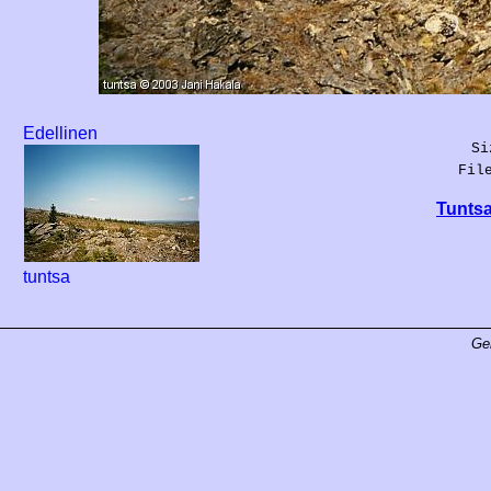
Edellinen
Si
Fil
Tuntsa
tuntsa
Ge