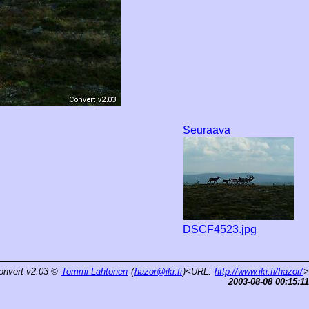
Seuraava
DSCF4523.jpg
onvert v2.03
©
Tommi Lahtonen
(
hazor@iki.fi
)<URL:
http://www.iki.fi/hazor/
>
2003-08-08 00:15:11