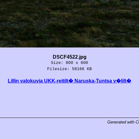
DSCF4522.jpg
Size: 800 x 600
Filesize: 58166 KB
Lillin valokuvia UKK-reitilt� Naruska-Tuntsa v�lilt�
Generated with
C