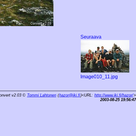
Seuraava
Image010_11.jpg
onvert v2.03
©
Tommi Lahtonen
(
hazor@iki.fi
)<URL:
http://www.iki.fi/hazor/
>
2003-08-25 19:56:47