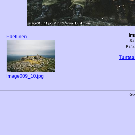
Im
Edellinen
Si
Fil
Tuntsa 
Image009_10.jpg
Ge