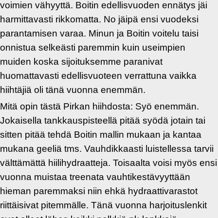
voimien vähyyttä. Boitin edellisvuoden ennätys jäi
harmittavasti rikkomatta. No jäipä ensi vuodeksi
parantamisen varaa. Minun ja Boitin voitelu taisi
onnistua selkeästi paremmin kuin useimpien
muiden koska sijoituksemme paranivat
huomattavasti edellisvuoteen verrattuna vaikka
hiihtäjiä oli tänä vuonna enemmän.
Mitä opin tästä Pirkan hiihdosta: Syö enemmän.
Jokaisella tankkauspisteellä pitää syödä jotain tai
sitten pitää tehdä Boitin mallin mukaan ja kantaa
mukana geeliä tms. Vauhdikkaasti luistellessa tarvii
välttämättä hiilihydraatteja. Toisaalta voisi myös ensi
vuonna muistaa treenata vauhtikestävyyttään
hieman paremmaksi niin ehkä hydraattivarastot
riittäisivat pitemmälle. Tänä vuonna harjoituslenkit