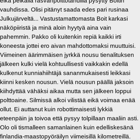
eikä pelkällä rasvanpolttotahdilla pysytty Boitin
vauhdissa. Olisi pitänyt saada edes pari rusinaa
Julkujärveltä... Vastustamattomasta Boit karkasi
näköpiiristä ja minä aloin hyytyä aina vain
pahemmin. Pakko oli kuitenkin repiä kaikki irti
koneesta jottei ero aivan mahdottomaksi muuttuisi.
Viimeinen äärimmäisen jyrkkä nousu tienalituksen
jälkeen kulki vielä kohtuullisesti vaikkakin edellä
kulkenut kunniahiihtäjä sananmukaisesti leikkasi
kiinni kesken nousun. Vielä nousun päällä jaksoin
kiihdyttää vähäksi aikaa mutta sen jälkeen loppui
polttoaine. Silmissä alkoi vilistää eikä voimaa enää
ollut. Ei auttanut kuin robottimaisesti lykkiä
eteenpäin ja toivoa että pysyy tolpillaan maaliin asti.
Olo oli tismalleen samanlainen kuin edelliskesänä
finlandia-maastopyöräilyn viimeisillä kilometreillä.