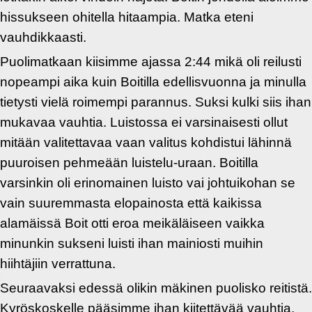
hissukseen ohitella hitaampia. Matka eteni
vauhdikkaasti.
Puolimatkaan kiisimme ajassa 2:44 mikä oli reilusti
nopeampi aika kuin Boitilla edellisvuonna ja minulla
tietysti vielä roimempi parannus. Suksi kulki siis ihan
mukavaa vauhtia. Luistossa ei varsinaisesti ollut
mitään valitettavaa vaan valitus kohdistui lähinnä
puuroisen pehmeään luistelu-uraan. Boitilla
varsinkin oli erinomainen luisto vai johtuikohan se
vain suuremmasta elopainosta että kaikissa
alamäissä Boit otti eroa meikäläiseen vaikka
minunkin sukseni luisti ihan mainiosti muihin
hiihtäjiin verrattuna.
Seuraavaksi edessä olikin mäkinen puolisko reitistä.
Kyröskoskelle pääsimme ihan kiitettävää vauhtia.