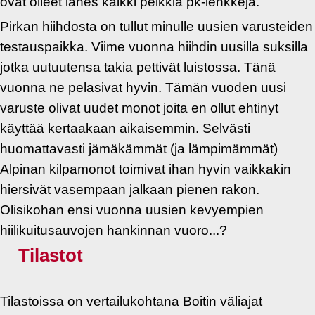
ovat olleet lähes kaikki pelkkiä pk-lenkkejä.
Pirkan hiihdosta on tullut minulle uusien varusteiden
testauspaikka. Viime vuonna hiihdin uusilla suksilla
jotka uutuutensa takia pettivät luistossa. Tänä
vuonna ne pelasivat hyvin. Tämän vuoden uusi
varuste olivat uudet monot joita en ollut ehtinyt
käyttää kertaakaan aikaisemmin. Selvästi
huomattavasti jämäkämmät (ja lämpimämmät)
Alpinan kilpamonot toimivat ihan hyvin vaikkakin
hiersivät vasempaan jalkaan pienen rakon.
Olisikohan ensi vuonna uusien kevyempien
hiilikuitusauvojen hankinnan vuoro...?
Tilastot
Tilastoissa on vertailukohtana Boitin väliajat