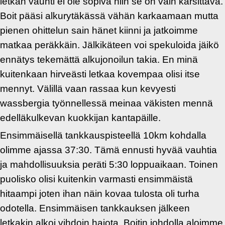
letkan vauhti ei ole sopiva niin se on vain kärsittävä.
Boit pääsi alkurytäkässä vähän karkaamaan mutta
pienen ohittelun sain hänet kiinni ja jatkoimme
matkaa peräkkäin. Jälkikäteen voi spekuloida jäikö
ennätys tekemättä alkujonoilun takia. En minä
kuitenkaan hirveästi letkaa kovempaa olisi itse
mennyt. Välillä vaan rassaa kun kevyesti
wassbergia työnnellessä meinaa väkisten mennä
edelläkulkevan kuokkijan kantapäille.
Ensimmäisellä tankkauspisteellä 10km kohdalla
olimme ajassa 37:30. Tämä ennusti hyvää vauhtia
ja mahdollisuuksia peräti 5:30 loppuaikaan. Toinen
puolisko olisi kuitenkin varmasti ensimmäistä
hitaampi joten ihan näin kovaa tulosta oli turha
odotella. Ensimmäisen tankkauksen jälkeen
letkakin alkoi vihdoin hajota. Boitin johdolla aloimme