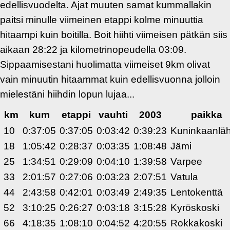
edellisvuodelta. Ajat muuten samat kummallakin
paitsi minulle viimeinen etappi kolme minuuttia
hitaampi kuin boitilla. Boit hiihti viimeisen pätkän siis
aikaan 28:22 ja kilometrinopeudella 03:09.
Sippaamisestani huolimatta viimeiset 9km olivat
vain minuutin hitaammat kuin edellisvuonna jolloin
mielestäni hiihdin lopun lujaa...
km
kum
etappi
vauhti
2003
paikka
10
0:37:05
0:37:05
0:03:42
0:39:23
Kuninkaanlä
18
1:05:42
0:28:37
0:03:35
1:08:48
Jämi
25
1:34:51
0:29:09
0:04:10
1:39:58
Varpee
33
2:01:57
0:27:06
0:03:23
2:07:51
Vatula
44
2:43:58
0:42:01
0:03:49
2:49:35
Lentokenttä
52
3:10:25
0:26:27
0:03:18
3:15:28
Kyröskoski
66
4:18:35
1:08:10
0:04:52
4:20:55
Rokkakoski