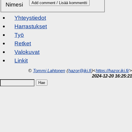
Nimesi
Yhteystiedot
Harrastukset
Työ
Retket
Valokuvat
Linkit
©
Tommi Lahtonen
(
hazor@iki.fi
)<
https://hazor.iki.fi/
>
2024-12-20 16:25:21