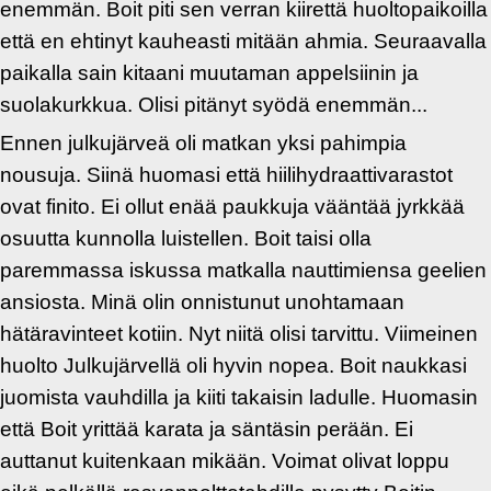
enemmän. Boit piti sen verran kiirettä huoltopaikoilla
että en ehtinyt kauheasti mitään ahmia. Seuraavalla
paikalla sain kitaani muutaman appelsiinin ja
suolakurkkua. Olisi pitänyt syödä enemmän...
Ennen julkujärveä oli matkan yksi pahimpia
nousuja. Siinä huomasi että hiilihydraattivarastot
ovat finito. Ei ollut enää paukkuja vääntää jyrkkää
osuutta kunnolla luistellen. Boit taisi olla
paremmassa iskussa matkalla nauttimiensa geelien
ansiosta. Minä olin onnistunut unohtamaan
hätäravinteet kotiin. Nyt niitä olisi tarvittu. Viimeinen
huolto Julkujärvellä oli hyvin nopea. Boit naukkasi
juomista vauhdilla ja kiiti takaisin ladulle. Huomasin
että Boit yrittää karata ja säntäsin perään. Ei
auttanut kuitenkaan mikään. Voimat olivat loppu