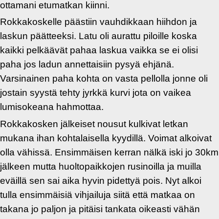
ottamani etumatkan kiinni.
Rokkakoskelle päästiin vauhdikkaan hiihdon ja
laskun päätteeksi. Latu oli aurattu piloille koska
kaikki pelkäävät pahaa laskua vaikka se ei olisi
paha jos ladun annettaisiin pysyä ehjänä.
Varsinainen paha kohta on vasta pellolla jonne oli
jostain syystä tehty jyrkkä kurvi jota on vaikea
lumisokeana hahmottaa.
Rokkakosken jälkeiset nousut kulkivat letkan
mukana ihan kohtalaisella kyydillä. Voimat alkoivat
olla vähissä. Ensimmäisen kerran nälkä iski jo 30km
jälkeen mutta huoltopaikkojen rusinoilla ja muilla
eväillä sen sai aika hyvin pidettyä pois. Nyt alkoi
tulla ensimmäisiä vihjailuja siitä että matkaa on
takana jo paljon ja pitäisi tankata oikeasti vähän