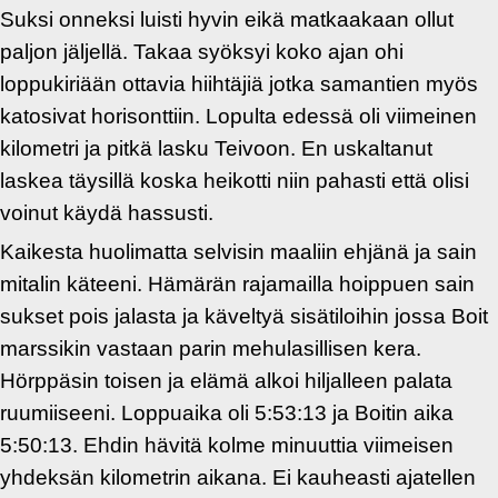
Suksi onneksi luisti hyvin eikä matkaakaan ollut
paljon jäljellä. Takaa syöksyi koko ajan ohi
loppukiriään ottavia hiihtäjiä jotka samantien myös
katosivat horisonttiin. Lopulta edessä oli viimeinen
kilometri ja pitkä lasku Teivoon. En uskaltanut
laskea täysillä koska heikotti niin pahasti että olisi
voinut käydä hassusti.
Kaikesta huolimatta selvisin maaliin ehjänä ja sain
mitalin käteeni. Hämärän rajamailla hoippuen sain
sukset pois jalasta ja käveltyä sisätiloihin jossa Boit
marssikin vastaan parin mehulasillisen kera.
Hörppäsin toisen ja elämä alkoi hiljalleen palata
ruumiiseeni. Loppuaika oli 5:53:13 ja Boitin aika
5:50:13. Ehdin hävitä kolme minuuttia viimeisen
yhdeksän kilometrin aikana. Ei kauheasti ajatellen