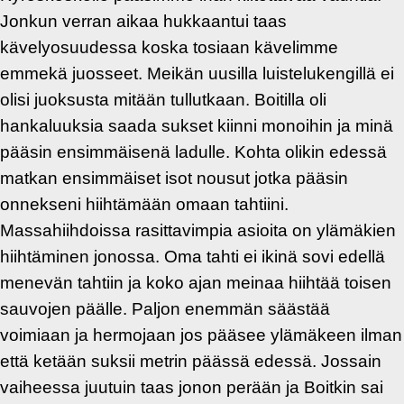
Jonkun verran aikaa hukkaantui taas
kävelyosuudessa koska tosiaan kävelimme
emmekä juosseet. Meikän uusilla luistelukengillä ei
olisi juoksusta mitään tullutkaan. Boitilla oli
hankaluuksia saada sukset kiinni monoihin ja minä
pääsin ensimmäisenä ladulle. Kohta olikin edessä
matkan ensimmäiset isot nousut jotka pääsin
onnekseni hiihtämään omaan tahtiini.
Massahiihdoissa rasittavimpia asioita on ylämäkien
hiihtäminen jonossa. Oma tahti ei ikinä sovi edellä
menevän tahtiin ja koko ajan meinaa hiihtää toisen
sauvojen päälle. Paljon enemmän säästää
voimiaan ja hermojaan jos pääsee ylämäkeen ilman
että ketään suksii metrin päässä edessä. Jossain
vaiheessa juutuin taas jonon perään ja Boitkin sai