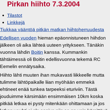
Pirkan hiihto 7.3.2004
Tilastot
Linkkejä
Tiukkaa vääntöä pitkän matkan hiihtoherruudesta
Edellisen vuoden
hieman epäonnistuneen hiihdon
jälkeen oli aika lähteä uuteen yritykseen. Tänäkin
vuonna lähdin
Boitin
kanssa. Kummankin
tähtäimessä oli Boitin edellisvuonna tekemä RC
Eemelin ennätysaika.
Hiihto lähti muuten ihan mukavasti liikkeelle mutta
tulimme lähtöpaikalle liian myöhään emmekä
ehtineet enää tunkea tarpeeksi eturiviin. Tästä
jouduimme kärsimään ensimmäisen 10km koska
pitkää letkaa ei pysty mitenkään ohittamaan ja jos