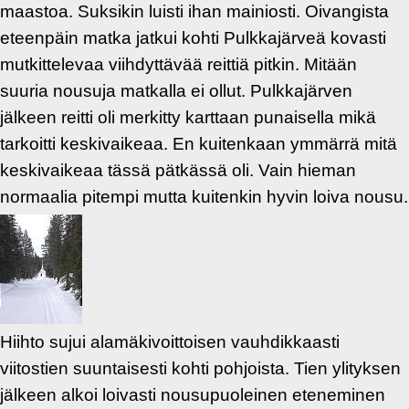
maastoa. Suksikin luisti ihan mainiosti. Oivangista
eteenpäin matka jatkui kohti Pulkkajärveä kovasti
mutkittelevaa viihdyttävää reittiä pitkin. Mitään
suuria nousuja matkalla ei ollut. Pulkkajärven
jälkeen reitti oli merkitty karttaan punaisella mikä
tarkoitti keskivaikeaa. En kuitenkaan ymmärrä mitä
keskivaikeaa tässä pätkässä oli. Vain hieman
normaalia pitempi mutta kuitenkin hyvin loiva nousu.
Hiihto sujui alamäkivoittoisen vauhdikkaasti
viitostien suuntaisesti kohti pohjoista. Tien ylityksen
jälkeen alkoi loivasti nousupuoleinen eteneminen