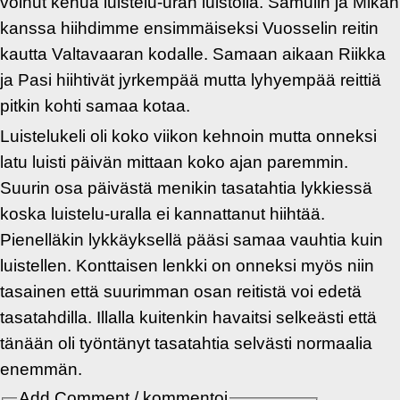
voinut kehua luistelu-uran luistolla. Samulin ja Mikan
kanssa hiihdimme ensimmäiseksi Vuosselin reitin
kautta Valtavaaran kodalle. Samaan aikaan Riikka
ja Pasi hiihtivät jyrkempää mutta lyhyempää reittiä
pitkin kohti samaa kotaa.
Luistelukeli oli koko viikon kehnoin mutta onneksi
latu luisti päivän mittaan koko ajan paremmin.
Suurin osa päivästä menikin tasatahtia lykkiessä
koska luistelu-uralla ei kannattanut hiihtää.
Pienelläkin lykkäyksellä pääsi samaa vauhtia kuin
luistellen. Konttaisen lenkki on onneksi myös niin
tasainen että suurimman osan reitistä voi edetä
tasatahdilla. Illalla kuitenkin havaitsi selkeästi että
tänään oli työntänyt tasatahtia selvästi normaalia
enemmän.
Add Comment / kommentoi