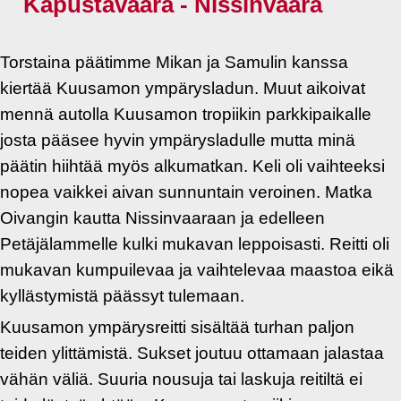
Kapustavaara - Nissinvaara
Torstaina päätimme Mikan ja Samulin kanssa
kiertää Kuusamon ympärysladun. Muut aikoivat
mennä autolla Kuusamon tropiikin parkkipaikalle
josta pääsee hyvin ympärysladulle mutta minä
päätin hiihtää myös alkumatkan. Keli oli vaihteeksi
nopea vaikkei aivan sunnuntain veroinen. Matka
Oivangin kautta Nissinvaaraan ja edelleen
Petäjälammelle kulki mukavan leppoisasti. Reitti oli
mukavan kumpuilevaa ja vaihtelevaa maastoa eikä
kyllästymistä päässyt tulemaan.
Kuusamon ympärysreitti sisältää turhan paljon
teiden ylittämistä. Sukset joutuu ottamaan jalastaa
vähän väliä. Suuria nousuja tai laskuja reitiltä ei