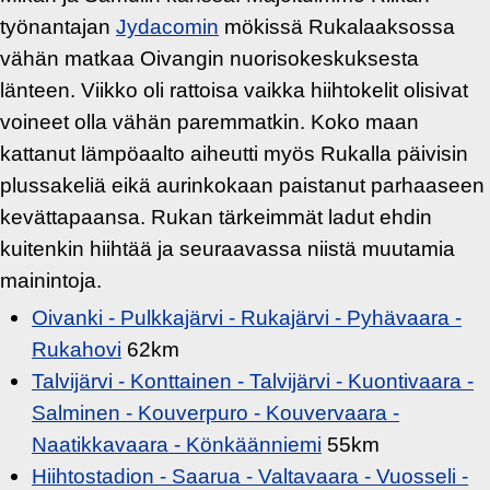
työnantajan
Jydacomin
mökissä Rukalaaksossa
vähän matkaa Oivangin nuorisokeskuksesta
länteen. Viikko oli rattoisa vaikka hiihtokelit olisivat
voineet olla vähän paremmatkin. Koko maan
kattanut lämpöaalto aiheutti myös Rukalla päivisin
plussakeliä eikä aurinkokaan paistanut parhaaseen
kevättapaansa. Rukan tärkeimmät ladut ehdin
kuitenkin hiihtää ja seuraavassa niistä muutamia
mainintoja.
Oivanki - Pulkkajärvi - Rukajärvi - Pyhävaara -
Rukahovi
62km
Talvijärvi - Konttainen - Talvijärvi - Kuontivaara -
Salminen - Kouverpuro - Kouvervaara -
Naatikkavaara - Könkäänniemi
55km
Hiihtostadion - Saarua - Valtavaara - Vuosseli -