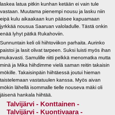
laskea latua pitkin kunhan ketään ei vain tule
vastaan. Muutama pienempi nousu ja lasku niin
eipä kulu aikaakaan kun pääsee kapuamaan
jyrkkää nousua Saaruan valoladulle. Tästä onkin
enää lyhyt pätkä Rukahoviin.
Sunnuntain keli oli hiihtoviikon parhaita. Aurinko
paistoi ja lasit olivat tarpeen. Suksi luisti myös ihan
mukavasti. Samulille riitti pelkkä menomatka mutta
minä ja Mika hiihdimme vielä saman reitin takaisin
mökille. Takaisinpäin hiihtäessä joutui hieman
taistelemaan vastatuulen kanssa. Myös aivan
mökin lähellä isommalle tielle nouseva mäki oli
jäisenä hankala hiihtää.
Talvijärvi - Konttainen -
Talvijärvi - Kuontivaara -