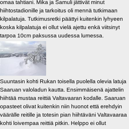
omaa tahtiani. Mika ja Samuli jättivät minut
hiihtostadionille ja tarkoitus oli mennä tutkimaan
kilpalatuja. Tutkimusretki päättyi kuitenkin lyhyeen
koska kilpalatuja ei ollut vielä ajettu enkä viitsinyt
tarpoa 10cm paksussa uudessa lumessa.
Suuntasin kohti Rukan toisella puolella olevia latuja
Saaruan valoladun kautta. Ensimmäisenä ajattelin
hiihtää mustaa reittiä Valtavaaran kodalle. Saaruan
opasteet olivat kuitenkin niin huonot että erehdyin
väärälle reitille ja totesin pian hiihtäväni Valtavaaraa
kohti loivempaa reittiä pitkin. Helppo ei ollut