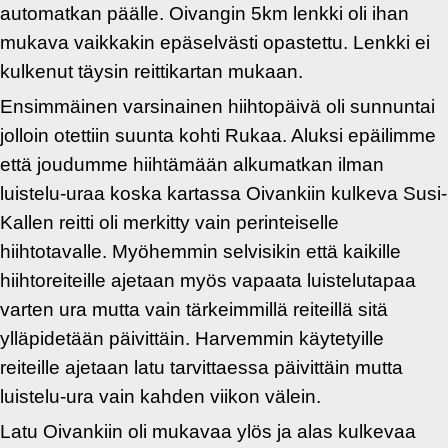
automatkan päälle. Oivangin 5km lenkki oli ihan
mukava vaikkakin epäselvästi opastettu. Lenkki ei
kulkenut täysin reittikartan mukaan.
Ensimmäinen varsinainen hiihtopäivä oli sunnuntai
jolloin otettiin suunta kohti Rukaa. Aluksi epäilimme
että joudumme hiihtämään alkumatkan ilman
luistelu-uraa koska kartassa Oivankiin kulkeva Susi-
Kallen reitti oli merkitty vain perinteiselle
hiihtotavalle. Myöhemmin selvisikin että kaikille
hiihtoreiteille ajetaan myös vapaata luistelutapaa
varten ura mutta vain tärkeimmillä reiteillä sitä
ylläpidetään päivittäin. Harvemmin käytetyille
reiteille ajetaan latu tarvittaessa päivittäin mutta
luistelu-ura vain kahden viikon välein.
Latu Oivankiin oli mukavaa ylös ja alas kulkevaa