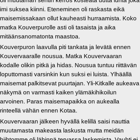
imi suksea kiinni. Eteneminen oli raskasta eikä
maisemissakaan ollut kauheasti hurraamista. Koko
matka Kouverpurolle asti oli tasaista ja aika
mitäänsanomatonta maastoa.
Kouverpuron laavulla piti tankata ja levätä ennen
Kouvervaaralle nousua. Matka Kouvervaaran
kodalle olikin pitkä ja hidas. Nousua tuntuu riittävän
loputtomasti varsinkin kun suksi ei luista. Ylhäällä
maisemat palkitsevat puurtajan. Yli-Kitkalle aukeava
näkymä on varmasti kaiken ylämäkihikoilun
arvoinen. Paras maisemapaikka on aukealla
rinteellä vähän ennen Kotaa.
Kouvervaaran jälkeen hyvällä kelillä saisi nauttia
muutamasta makeasta laskusta mutta meidän
hiihtomme oli lähinnä tervassa laskemista. Vauhti ei