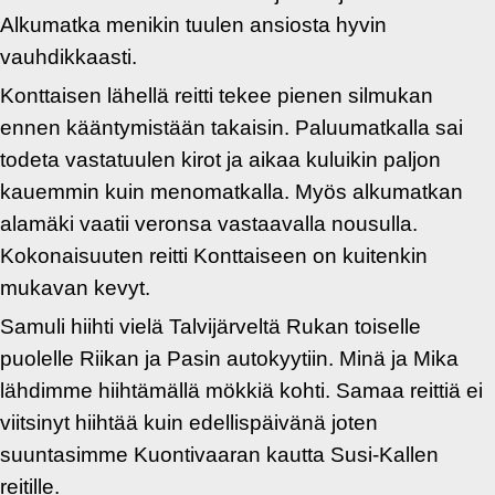
Alkumatka menikin tuulen ansiosta hyvin
vauhdikkaasti.
Konttaisen lähellä reitti tekee pienen silmukan
ennen kääntymistään takaisin. Paluumatkalla sai
todeta vastatuulen kirot ja aikaa kuluikin paljon
kauemmin kuin menomatkalla. Myös alkumatkan
alamäki vaatii veronsa vastaavalla nousulla.
Kokonaisuuten reitti Konttaiseen on kuitenkin
mukavan kevyt.
Samuli hiihti vielä Talvijärveltä Rukan toiselle
puolelle Riikan ja Pasin autokyytiin. Minä ja Mika
lähdimme hiihtämällä mökkiä kohti. Samaa reittiä ei
viitsinyt hiihtää kuin edellispäivänä joten
suuntasimme Kuontivaaran kautta Susi-Kallen
reitille.