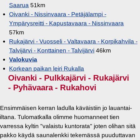
Saarua
51km
Oivanki - Nissinvaara - Petäjälampi -
Ympärysreitti - Kapustavaara - Nissinvaara
57km
Rukajärvi - Vuosseli - Valtavaara - Korpikahvila -
Talvijärvi - Konttainen - Talvijärvi
46km
Valokuvia
Korkean paikan leiri Rukalla
Oivanki - Pulkkajärvi - Rukajärvi
- Pyhävaara - Rukahovi
Ensimmäisen kerran ladulla käväistiin jo lauantai-
iltana. Tulomatkalla olimme huomanneet tien
varressa kyltin "valaistu kuntorata" joten olihan sitä
pakko käydä saunalenkki tekemässä puuduttavan