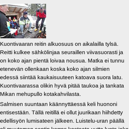
Kuontivaaran reitin alkuosuus on aikalailla tylsä.
Reitti kulkee sähkölinjaa seuraillen viivasuorasti ja
on koko ajan pientä loivaa nousua. Matka ei tunnu
etenevän ollenkaan koska koko ajan silmien
edessä siintää kaukaisuuteen katoava suora latu.
Kuontivaarassa olikin hyvä pitää taukoa ja tankata
Mikan mehupullo kotakahvilasta.
Salmisen suuntaan käännyttäessä keli huononi
entisestään. Tällä reitillä ei ollut juurikaan hiihdetty
edellisyön lumisateen jälkeen. Luistelu-uran päällä
oli muutaman sentin kerros kosteata uutta lunta joka