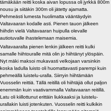
tämäkään reitti koska aivan lopussa oli jyrkkä 800m
nousu ja siitäkin 300m oli jätetty ajamatta.
Pehmeästi lumesta huolimatta vääntäydyin
Valtavaaran kodalle asti. Pienen tauon jälkeen
hiihdin vielä Valtavaaran huipulla olevalle
autiotuvalle ihastelemaan maisemia.
Valtavaaralta pienen lenkin jälkeen reitti kulki
samalle hiihtouralle mitä olin jo hiihtänyt ylöspäin.
Nyt mäki maksoi mukavasti velkojaan varsinkin
koska ladulla luisto oli huomattavasti parempi kuin
pehmeällä luistelu-uralla. Siirryin hiihtämään
Vuosselin reittiä. Tällä reitillä oli hiihtäjiä ollut paljon
enemmän kuin vaativammalla Valtavaaran reitillä.
Latu oli kiillottunut erittäin liukkaaksi ja luistelu-
urallakin luisti jotenkuten. Vuosselin reitti kulkikin