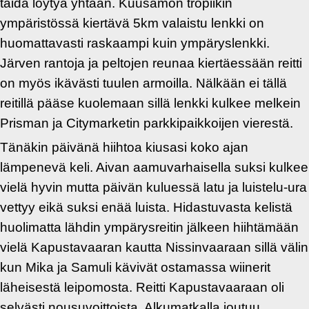
taida löytyä yhtään. Kuusamon tropiikin
ympäristössä kiertävä 5km valaistu lenkki on
huomattavasti raskaampi kuin ympäryslenkki.
Järven rantoja ja peltojen reunaa kiertäessään reitti
on myös ikävästi tuulen armoilla. Nälkään ei tällä
reitillä pääse kuolemaan sillä lenkki kulkee melkein
Prisman ja Citymarketin parkkipaikkoijen vierestä.
Tänäkin päivänä hiihtoa kiusasi koko ajan
lämpenevä keli. Aivan aamuvarhaisella suksi kulkee
vielä hyvin mutta päivän kuluessä latu ja luistelu-ura
vettyy eikä suksi enää luista. Hidastuvasta kelistä
huolimatta lähdin ympärysreitin jälkeen hiihtämään
vielä Kapustavaaran kautta Nissinvaaraan sillä välin
kun Mika ja Samuli kävivät ostamassa wiinerit
läheisestä leipomosta. Reitti Kapustavaaraan oli
selvästi nousuvoittoista. Alkumatkalla joutuu