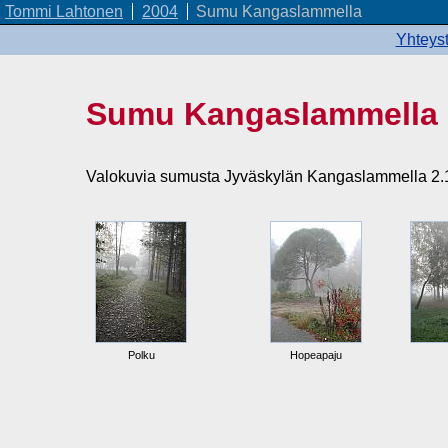
Tommi Lahtonen
2004
Sumu Kangaslammella
Yhteyst
Sumu Kangaslammella
Valokuvia sumusta Jyväskylän Kangaslammella 2.
Polku
Hopeapaju