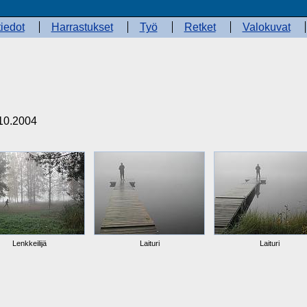
iedot
Harrastukset
Työ
Retket
Valokuvat
10.2004
Lenkkeilijä
Laituri
Laituri