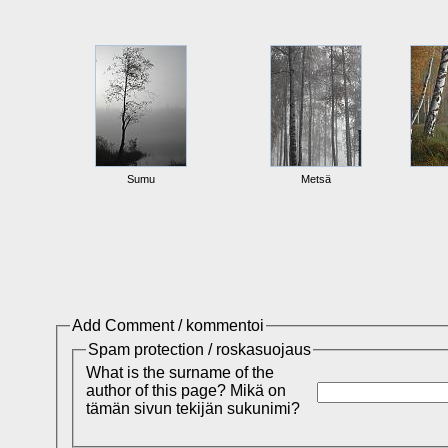
Sumu
Metsä
Add Comment / kommentoi
Spam protection / roskasuojaus
What is the surname of the
author of this page? Mikä on
tämän sivun tekijän sukunimi?