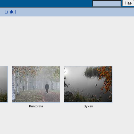
Linkit
Kuntorata
Syksy