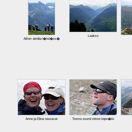
Laakso
Aifner almilta l�hd�ss�
Anne ja Elina nauravat
Teemu tuumii minne kiipe�isi