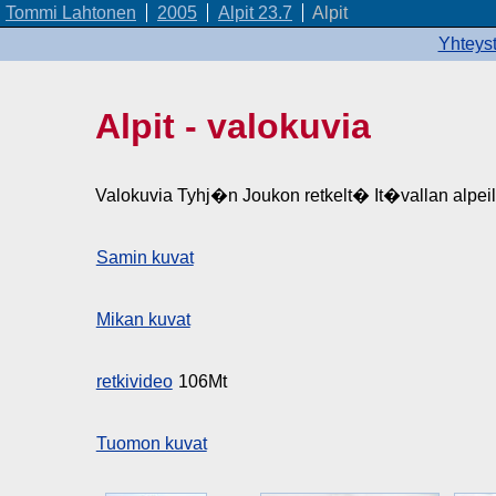
Tommi Lahtonen
2005
Alpit 23.7
Alpit
Yhteyst
Alpit - valokuvia
Valokuvia Tyhj�n Joukon retkelt� It�vallan alpeil
Samin kuvat
Mikan kuvat
retkivideo
106Mt
Tuomon kuvat