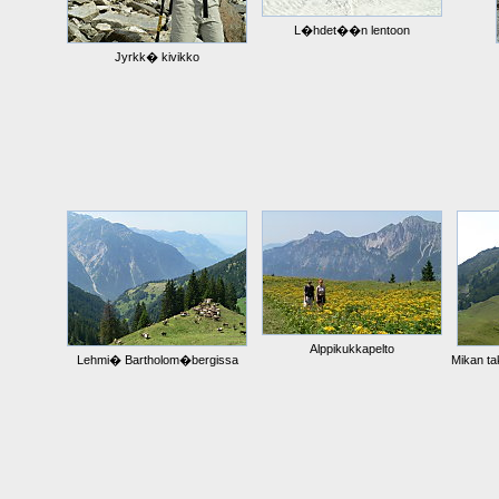
L�hdet��n lentoon
Jyrkk� kivikko
Alppikukkapelto
Lehmi� Bartholom�bergissa
Mikan ta