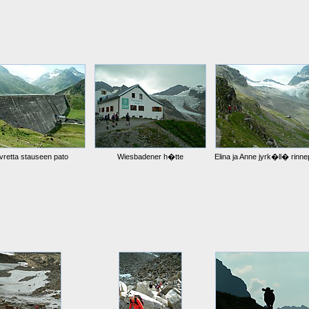
lvretta stauseen pato
Wiesbadener h�tte
Elina ja Anne jyrk�ll� rinnep