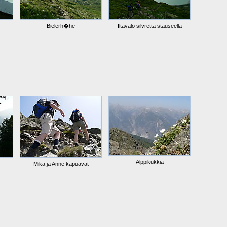
Bielerh�he
Iltavalo silvretta stauseella
Alppikukkia
Mika ja Anne kapuavat