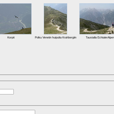
Korpit
Polku Venetin huipulta Krahbergiin
Taustalla EchtalerAlpe