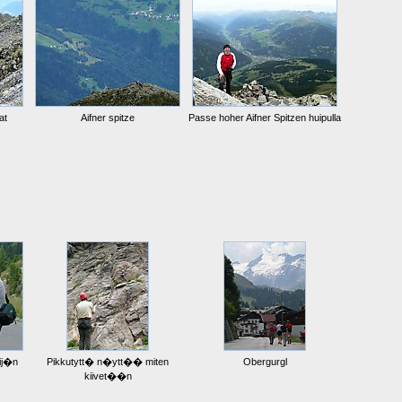
at
Aifner spitze
Passe hoher Aifner Spitzen huipulla
lij�n
Pikkutytt� n�ytt�� miten
Obergurgl
kiivet��n