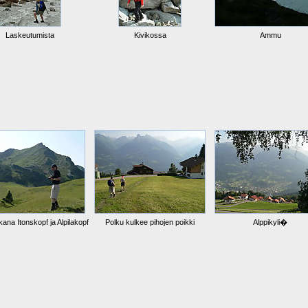
Laskeutumista
Kivikossa
Ammu
kana Itonskopf ja Alpilakopf
Polku kulkee pihojen poikki
Alppikyli�