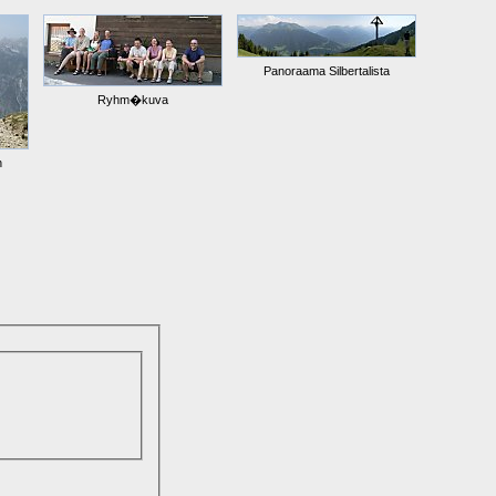
Panoraama Silbertalista
Ryhm�kuva
n