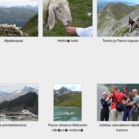
Alppilampaat
Herkk� hetki
Teemu ja Passe kapuav
Laskettelukeskus
Passe uimassa Weisseen
Juttelua saksalaisen kiipei
viile�ss� vedess�
kanssa