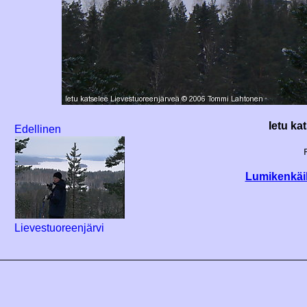
Ietu ka
Edellinen
Lumikenkäi
Lievestuoreenjärvi